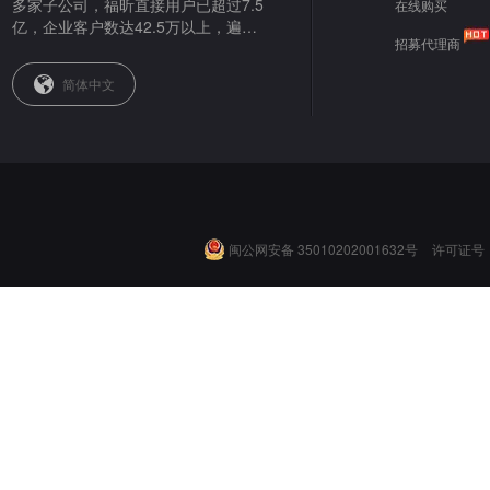
多家子公司，福昕直接用户已超过7.5
在线购买
亿，企业客户数达42.5万以上，遍布
招募代理商
全球。
简体中文
闽公网安备 35010202001632号
许可证号