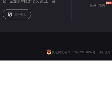
亿，企业客户数达42.5万以上，遍布
招募代理商
全球。
简体中文
闽公网安备 35010202001632号
许可证号