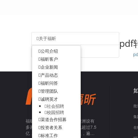
关于福昕
pd
客户服务
公司介绍
p
福昕客户
企业新闻
产品动态
福昕问答
管理团队
诚聘英才
批
社会招聘
校园招聘
集
渠道合作招募
福昕在亚洲、美洲、欧洲和澳洲设有
多家子公司，福昕直接用户已超过7.5
投资者关系
在
亿，企业客户数达42.5万以上，遍布
标准工作
招