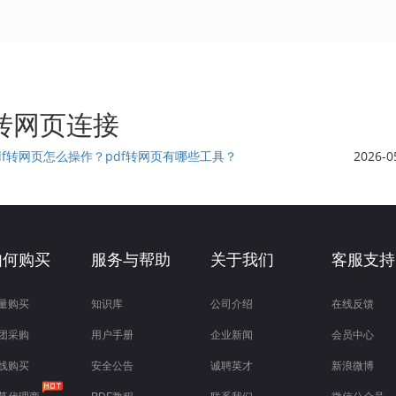
f转网页连接
df转网页怎么操作？pdf转网页有哪些工具？
2026-0
如何购买
服务与帮助
关于我们
客服支持
量购买
知识库
公司介绍
在线反馈
团采购
用户手册
企业新闻
会员中心
线购买
安全公告
诚聘英才
新浪微博
募代理商
PDF教程
联系我们
微信公众号