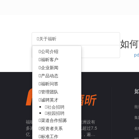
关于福昕
如何
客户服务
公司介绍
p
福昕客户
企业新闻
产品动态
福昕问答
管理团队
诚聘英才
批
社会招聘
校园招聘
集
渠道合作招募
福昕在亚洲、美洲、欧洲和澳洲设有
多家子公司，福昕直接用户已超过7.5
投资者关系
在
亿，企业客户数达42.5万以上，遍布
标准工作
招