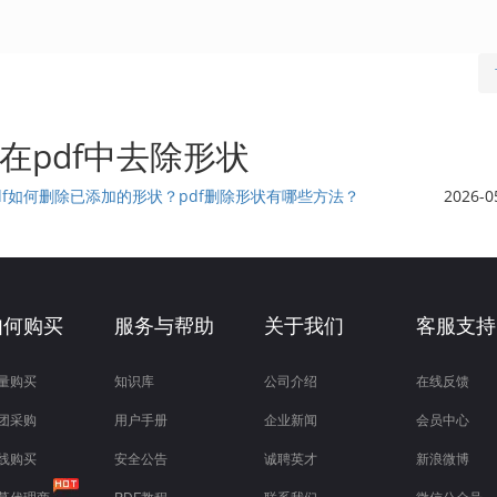
在pdf中去除形状
df如何删除已添加的形状？pdf删除形状有哪些方法？
2026-0
如何购买
服务与帮助
关于我们
客服支持
量购买
知识库
公司介绍
在线反馈
团采购
用户手册
企业新闻
会员中心
线购买
安全公告
诚聘英才
新浪微博
募代理商
PDF教程
联系我们
微信公众号