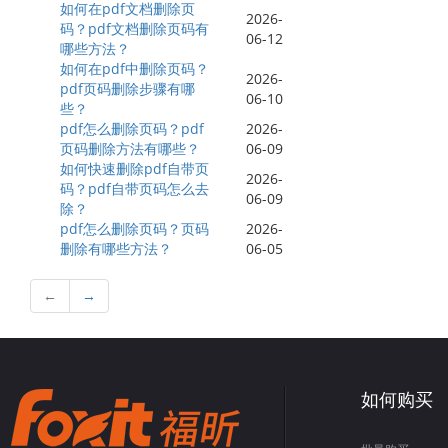
如何在pdf文档删除页
2026-
码？pdf文档删除页码有
06-12
哪些方法？
如何在pdf中删除页码？
2026-
pdf页码删除步骤有哪
06-10
些？
pdf怎么删除页码？pdf
2026-
页码删除方法有哪些？
06-09
如何快速删除pdf自带页
2026-
码？pdf自带页码怎么去
06-09
除？
pdf怎么删除页码？页码
2026-
删除有哪些方法？
06-05
←
→
如何购买