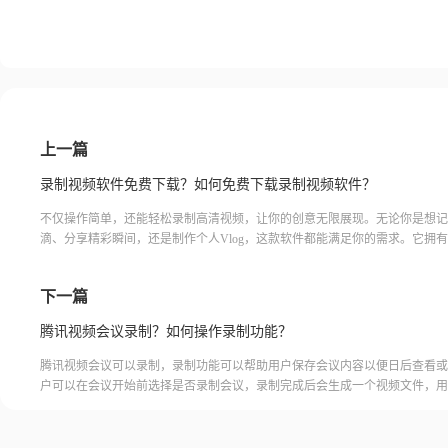
上一篇
录制视频软件免费下载？如何免费下载录制视频软件？
不仅操作简单，还能轻松录制高清视频，让你的创意无限展现。无论你是想记
滴、分享精彩瞬间，还是制作个人Vlog，这款软件都能满足你的需求。它拥
能，包括美颜、滤镜、音效等，让你的视频更加专业精致。而且，软件界面清
操作流畅，即使是新手也能轻松上手。不用担心广告打扰，这款软件没有烦人
下一篇
干扰，保证你的创作过程愉快顺利。赶紧来下载吧，让你的视频制作之路更加
快！录
腾讯视频会议录制？如何操作录制功能？
腾讯视频会议可以录制，录制功能可以帮助用户保存会议内容以便日后查看或
户可以在会议开始前选择是否录制会议，录制完成后会生成一个视频文件，用
腾讯视频会议的云端存储空间中查看和下载录制的视频。需要注意的是，录制
需要额外的存储空间和费用，用户需要根据自己的需求选择是否开启录制功能
频会议录制福昕录屏大师是一款专业的屏幕录制软件，可以帮助用户录制高质