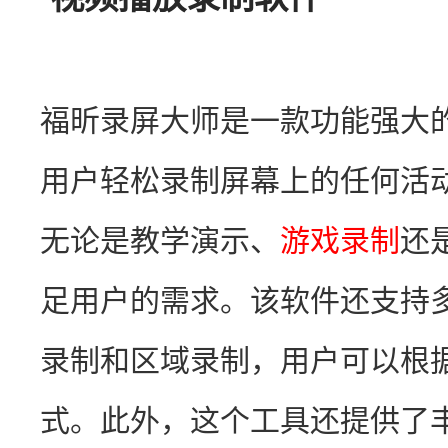
福昕录屏大师是一款功能强大
用户轻松录制屏幕上的任何活
无论是教学演示、
游戏录制
还
足用户的需求。该软件还支持
录制和区域录制，用户可以根
式。此外，这个工具还提供了