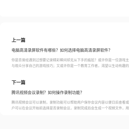
上一篇
电脑高清录屏软件有哪些？如何选择电脑高清录屏软件？
你是否曾经遇到过想要记录精彩瞬间却无从下手的尴尬？或许你是一位游戏主
与观众分享自己的游戏技巧；又或许你是一个教育工作者，渴望以生动有趣的
你的课程内容。无论你处在哪个领域，电脑高清录屏软件将成为你最佳的助手
它，你可以轻松捕捉屏幕上的每一个细节，记录下你想要分享的精彩时刻。不
下一篇
心费力地编写文字或拍摄照片，只需几个简单的步骤，你就能制作出令人震撼
屏视频。赶快行动起来，让我们一起探索这个神
腾讯视频会议录制？如何操作录制功能？
腾讯视频会议可以录制，录制功能可以帮助用户保存会议内容以便日后查看或
户可以在会议开始前选择是否录制会议，录制完成后会生成一个视频文件，用
腾讯视频会议的云端存储空间中查看和下载录制的视频。需要注意的是，录制
需要额外的存储空间和费用，用户需要根据自己的需求选择是否开启录制功能
频会议录制福昕录屏大师是一款专业的屏幕录制软件，可以帮助用户录制高质