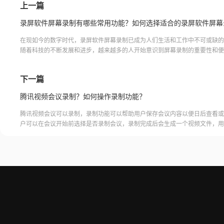
上一篇
在现如今的数字时代，录屏软件屏幕录制已成为人们生活和工作中不可或缺的
随着科技的不断发展和进步，越来越多的人开始意识到屏幕录制的重要性和便
论是教育、娱乐还是工作，录屏软件屏幕录制都能帮助我们记
下一篇
腾讯视频会议录制？如何操作录制功能？
腾讯视频会议可以录制，录制功能可以帮助用户保存会议内容以便日后查看或
户可以在会议开始前选择是否录制会议，录制完成后会生成一个视频文件，用
腾讯视频会议的云端存储空间中查看和下载录制的视频。需要注意的是，录制
需要额外的存储空间和费用，用户需要根据自己的需求选择是否开启录制功能
频会议录制福昕录屏大师是一款专业的屏幕录制软件，可以帮助用户录制高质
会议内容。用户可以轻松地录制视频