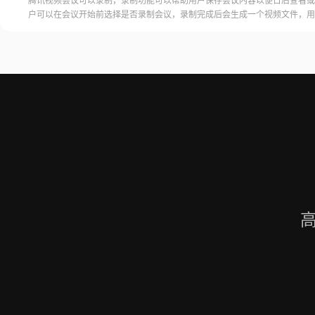
腾讯视频会议可以录制，录制功能可以帮助用户保存会议内容以便日后查看或
户可以在会议开始前选择是否录制会议，录制完成后会生成一个视频文件，用
腾讯视频会议的云端存储空间中查看和下载录制的视频。需要注意的是，录制
需要额外的存储空间和费用，用户需要根据自己的需求选择是否开启录制功能
频会议录制福昕录屏大师是一款专业的屏幕录制软件，可以帮助用户录制高质
会议内容。用户可以轻松地录制视频
高