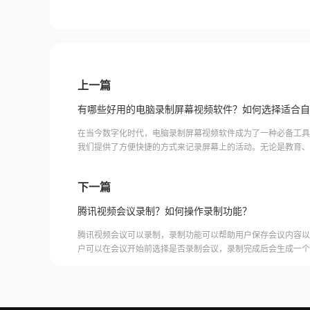
上一篇
在当今数字化时代，电脑录制屏幕视频软件成为了一种必备工具
我们提供了方便快捷的方式来记录屏幕上的活动。无论是教育、
通过这种软件来实现屏幕录制。它不仅可以帮助我们制作教学
下一篇
腾讯视频会议录制？如何操作录制功能？
腾讯视频会议可以录制，录制功能可以帮助用户保存会议内容以
户可以在会议开始前选择是否录制会议，录制完成后会生成一个
腾讯视频会议的云端存储空间中查看和下载录制的视频。需要注
需要额外的存储空间和费用，用户需要根据自己的需求选择是否
频会议录制福昕录屏大师是一款专业的屏幕录制软件，可以帮助
会议内容。用户可以轻松地录制视频