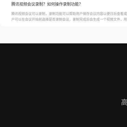
腾讯视频会议录制？如何操作录制功能？
腾讯视频会议可以录制，录制功能可以帮助用户保存会议内容以便日后查看或
户可以在会议开始前选择是否录制会议，录制完成后会生成一个视频文件，用
腾讯视频会议的云端存储空间中查看和下载录制的视频。需要注意的是，录制
需要额外的存储空间和费用，用户需要根据自己的需求选择是否开启录制功能
频会议录制福昕录屏大师是一款专业的屏幕录制软件，可以帮助用户录制高质
会议内容。用户可以轻松地录制视频
高