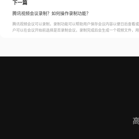
下一篇
腾讯视频会议录制？如何操作录制功能？
腾讯视频会议可以录制，录制功能可以帮助用户保存会议内容以便日后查看或
户可以在会议开始前选择是否录制会议，录制完成后会生成一个视频文件，用
腾讯视频会议的云端存储空间中查看和下载录制的视频。需要注意的是，录制
需要额外的存储空间和费用，用户需要根据自己的需求选择是否开启录制功能
频会议录制福昕录屏大师是一款专业的屏幕录制软件，可以帮助用户录制高质
会议内容。用户可以轻松地录制视频
高