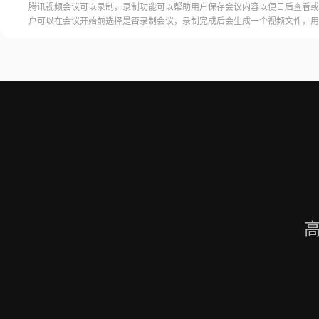
腾讯视频会议可以录制，录制功能可以帮助用户保存会议内容以便日后查看或
户可以在会议开始前选择是否录制会议，录制完成后会生成一个视频文件，用
腾讯视频会议的云端存储空间中查看和下载录制的视频。需要注意的是，录制
需要额外的存储空间和费用，用户需要根据自己的需求选择是否开启录制功能
频会议录制福昕录屏大师是一款专业的屏幕录制软件，可以帮助用户录制高质
会议内容。用户可以轻松地录制视频
高