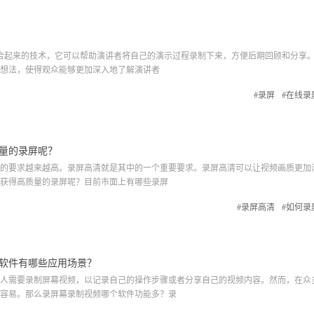
合起来的技术，它可以帮助演讲者将自己的演示过程录制下来，方便后期回顾和分享。
想法，使得观众能够更加深入地了解演讲者
#录屏
#在线录
量的录屏呢？
要求越来越高。录屏高清就是其中的一个重要要求。录屏高清可以让视频画质更加
获得高质量的录屏呢？目前市面上有哪些录屏
#录屏高清
#如何录
软件有哪些应用场景？
需要录制屏幕视频，以记录自己的操作步骤或者分享自己的视频内容。然而，在众
容易。那么录屏幕录制视频哪个软件功能多？录