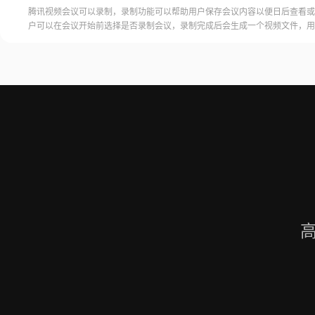
腾讯视频会议可以录制，录制功能可以帮助用户保存会议内容以便日后查看或
户可以在会议开始前选择是否录制会议，录制完成后会生成一个视频文件，用
腾讯视频会议的云端存储空间中查看和下载录制的视频。需要注意的是，录制
需要额外的存储空间和费用，用户需要根据自己的需求选择是否开启录制功能
频会议录制福昕录屏大师是一款专业的屏幕录制软件，可以帮助用户录制高质
会议内容。用户可以轻松地录制视频
高