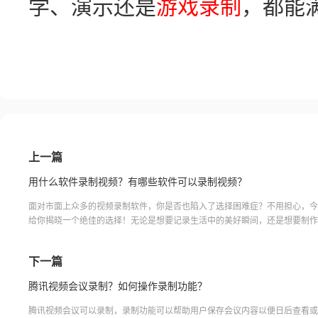
学、演示还是
游戏录制
，都能
上一篇
用什么软件录制视频？有哪些软件可以录制视频？
面对市面上众多的视频录制软件，你是否也陷入了选择困难症？不用担心，今
给你揭晓一个绝佳的选择！无论是想要记录生活中的美好瞬间，还是想要制作
教学视频，这款软件都能满足你的各种需求。它拥有简洁易用的界面和强大的
你轻松实现拍摄、剪辑、特效等操作。不仅如此，它还支持多种格式的导出，
下一篇
品无论在哪个平台上都能流畅播放。别
腾讯视频会议录制？如何操作录制功能？
腾讯视频会议可以录制，录制功能可以帮助用户保存会议内容以便日后查看或