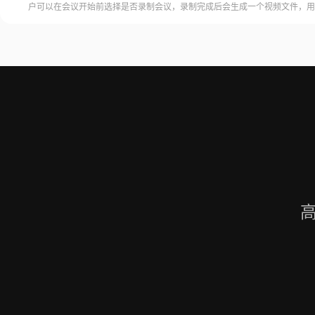
户可以在会议开始前选择是否录制会议，录制完成后会生成一个视频文件，用
腾讯视频会议的云端存储空间中查看和下载录制的视频。需要注意的是，录制
需要额外的存储空间和费用，用户需要根据自己的需求选择是否开启录制功能
频会议录制福昕录屏大师是一款专业的屏幕录制软件，可以帮助用户录制高质
会议内容。用户可以轻松地录制视频
高