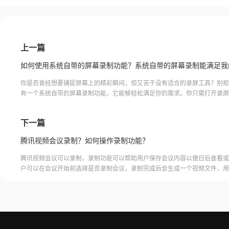
上一篇
你是否曾经想要捕捉屏幕上的精彩瞬间，但又苦于没有适合的录屏工具？别担
有一个系统自带的屏幕录制功能，它能够轻松满足你的需求。你只需打开录屏
单设置一下，就能开始录制你想要的内容。无论是游戏的精彩瞬间、
下一篇
腾讯视频会议录制？如何操作录制功能？
腾讯视频会议可以录制，录制功能可以帮助用户保存会议内容以便日后查看或
户可以在会议开始前选择是否录制会议，录制完成后会生成一个视频文件，用
腾讯视频会议的云端存储空间中查看和下载录制的视频。需要注意的是，录制
需要额外的存储空间和费用，用户需要根据自己的需求选择是否开启录制功能
频会议录制福昕录屏大师是一款专业的屏幕录制软件，可以帮助用户录制高质
会议内容。用户可以轻松地录制视频