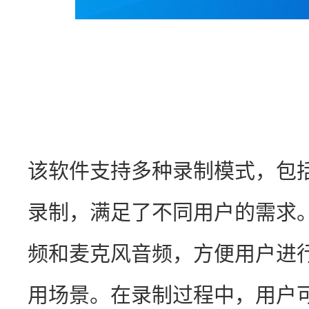
该软件支持多种录制模式，包
录制，满足了不同用户的需求
频和麦克风音频，方便用户进
用场景。在录制过程中，用户