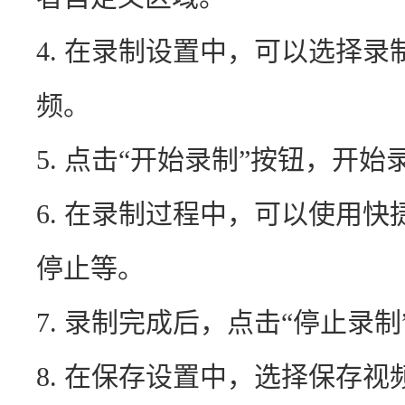
4. 在录制设置中，可以选择
频。 
5. 点击“开始录制”按钮，开始
6. 在录制过程中，可以使用
停止等。 
7. 录制完成后，点击“停止录制
8. 在保存设置中，选择保存视