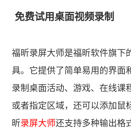
免费试用桌面视频录制
福昕录屏大师是福昕软件旗下
具。它提供了简单易用的界面
录制桌面活动、游戏、在线课
或者指定区域，还可以添加鼠
昕
录屏大师
还支持多种输出格