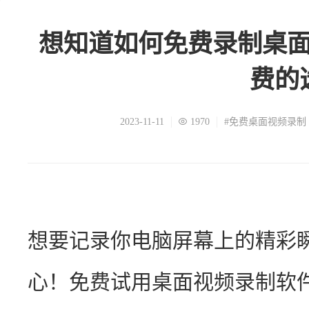
想知道如何免费录制桌
费的
2023-11-11
1970
#免费桌面视频录制
想要记录你电脑屏幕上的精彩
心！免费试用桌面视频录制软