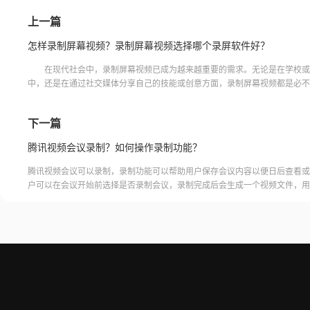
上一篇
怎样录制屏幕视频？录制屏幕视频选择哪个录屏软件好？
在现代社会中，录制屏幕视频已成为越来越重要的需求。无论是在学校或
中，还是在通过社交媒体分享自己的技能或创意方面，录制屏幕视频都是必不
具。通过录制屏幕视频，人们可以快速和简便地展示他们的想法
下一篇
腾讯视频会议录制？如何操作录制功能？
腾讯视频会议可以录制，录制功能可以帮助用户保存会议内容以便日后查看或
户可以在会议开始前选择是否录制会议，录制完成后会生成一个视频文件，用
腾讯视频会议的云端存储空间中查看和下载录制的视频。需要注意的是，录制
需要额外的存储空间和费用，用户需要根据自己的需求选择是否开启录制功能
频会议录制福昕录屏大师是一款专业的屏幕录制软件，可以帮助用户录制高质
会议内容。用户可以轻松地录制视频