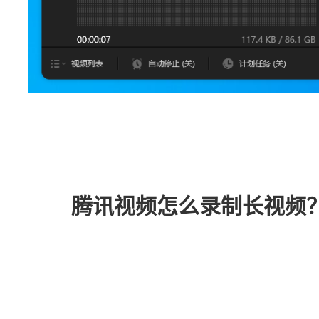
腾讯视频怎么录制长视频