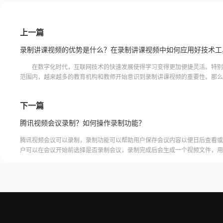
上一篇
录制讲课视频的优势是什么？在录制讲课视频中如何应用好技术工
在数字化时代，互联网技术的快速发展使得学习变得更加便捷灵活。特别
范围内，越来越多的教育机构和教师开始意识到录制讲课视频的重要性。那么
越来越多的教育者选择录制讲课视频呢？在录制讲课视频中，关键
下一篇
腾讯视频会议录制？如何操作录制功能？
腾讯视频会议可以录制，录制功能可以帮助用户保存会议内容以便日后查看或
户可以在会议开始前选择是否录制会议，录制完成后会生成一个视频文件，用
腾讯视频会议的云端存储空间中查看和下载录制的视频。需要注意的是，录制
需要额外的存储空间和费用，用户需要根据自己的需求选择是否开启录制功能
频会议录制福昕录屏大师是一款专业的屏幕录制软件，可以帮助用户录制高质
会议内容。用户可以轻松地录制视频