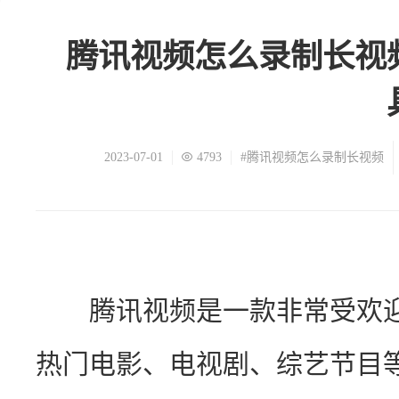
腾讯视频怎么录制长视
2023-07-01
4793
#腾讯视频怎么录制长视频
　　腾讯视频是一款非常受欢
热门电影、电视剧、综艺节目