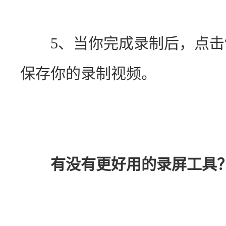
　　5、当你完成录制后，点击
保存你的录制视频。
有没有更好用的录屏工具