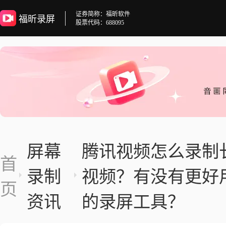
证券简称：福昕软件
福昕录屏
股票代码：688095
屏幕
腾讯视频怎么录制
首
录制
视频？有没有更好
页
资讯
的录屏工具？