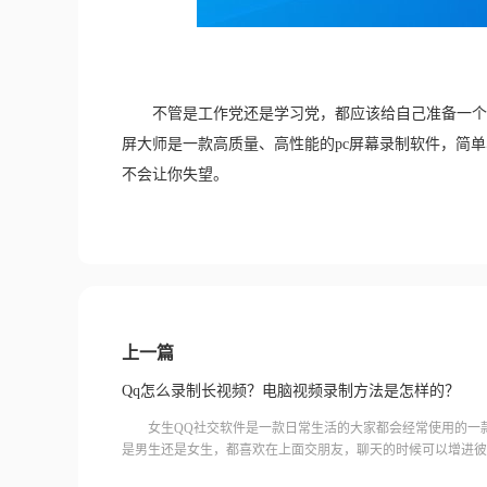
　　不管是工作党还是学习党，都应该给自己准备一个
屏大师是一款高质量、高性能的pc屏幕录制软件，简
不会让你失望。
上一篇
Qq怎么录制长视频？电脑视频录制方法是怎样的？
女生QQ社交软件是一款日常生活的大家都会经常使用的一
是男生还是女生，都喜欢在上面交朋友，聊天的时候可以增进彼
多人都非常喜欢这款软件。其实这款软件还有录制视频的功能，