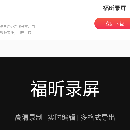
福昕录屏
立即下载
便日后查看或分享。用
视频文件，用户可以在
意的是，录制会议可能
开启录制功能。福昕视
用户录制高质量的视频
福昕录屏
高清录制 | 实时编辑 | 多格式导出