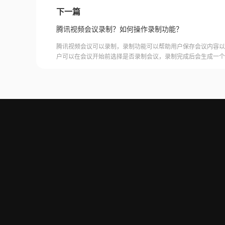
下一篇
腾讯视频会议录制？如何操作录制功能？
腾讯视频会议可以录制，录制功能可以帮助用户保存会议内容以
户可以在会议开始前选择是否录制会议，录制完成后会生成一个
腾讯视频会议的云端存储空间中查看和下载录制的视频。需要注
需要额外的存储空间和费用，用户需要根据自己的需求选择是否
频会议录制福昕录屏大师是一款专业的屏幕录制软件，可以帮助
会议内容。用户可以轻松地录制视频