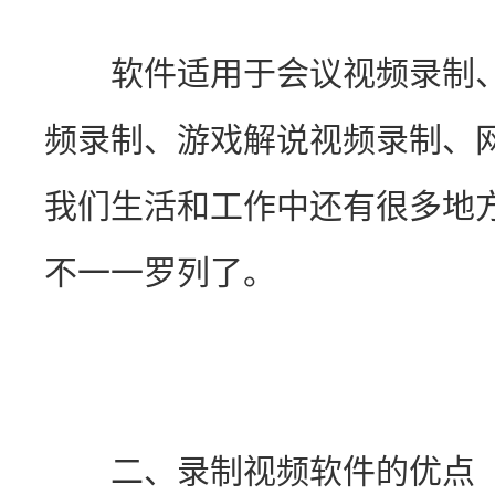
　　软件适用于会议视频录制
频录制、游戏解说视频录制、
我们生活和工作中还有很多地
不一一罗列了。
　　二、录制视频软件的优点