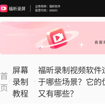
证券简称：福昕软件
福昕录屏
股票代码：688095
屏幕
福昕录制视频软件
首
录制
于哪些场景？它的
页
教程
又有哪些？