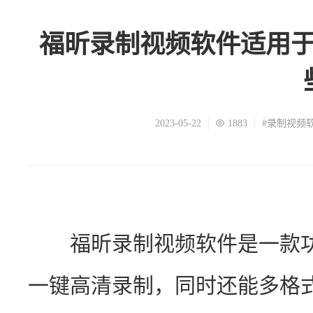
福昕录制视频软件适用
2023-05-22
1883
#录制视频
　　福昕录制视频软件是一款
一键高清录制，同时还能多格