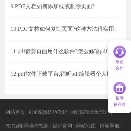
9.
PDF文档如何添加或或删除页面?
10.
PDF文档如何复制页面?这种方法很实用!
11.
pdf裁剪页面用什么软件?怎么修改pdf页面颜色
政企
合作
12.
pdf软件下载平台,福昕pdf编辑器个人版的功能,文件编辑注意事项
福昕
福利官
|
|
|
网站首页
PDF编辑技巧教程
PDF编辑最新资讯
|
|
|
|
PDF编辑器操作视频
福昕官网
网站地图
内容导航