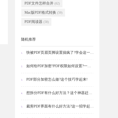
PDF文件怎样合并
(62)
Mac版PDF格式转换
(59)
PDF阅读器
(58)
随机推荐
快被PDF页眉页脚设置搞疯了?学会这一招，和Word一样轻松!
1.
如何给PDF加密?PDF权限如何设置?一招就解决!
2.
PDF部分加密怎么做?这个技巧学起来!
3.
想拆分PDF有什么好方法？这个神器赶紧拿下!
4.
裁剪PDF界面有什么好方法?这一招学起来!
5.