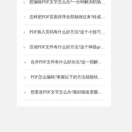
想编辑PDF文字怎么办?一分钟解决职场难题!
6.
怎样把PDF页面排序全部颠倒过来?转成word,一页页调再转回PDF,我天,你应该学学这个!
7.
PDF插入页码有什么好方法?这个小技巧助你事半功倍!
8.
压缩PDF文件有什么好方法?这个神器get起来!
9.
合并PDF文件有什么好办法?这一招解决99%问题!
10.
PDF怎么编辑?掌握以下的方法就能轻松实现!
11.
想更改PDF文字怎么办?最好能改变颜色､字体､大小等等……
12.