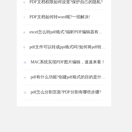
PDF文档权限如何设置?保护自己的隐私?
6.
PDF文档如何转word呢?一招解决!
7.
excel怎么转pdf格式?福昕PDF编辑器有哪些功能?
8.
pdf文件可以转成ppt格式吗?如何将pdf转化为ppt?
9.
MAC系统实现PDF图片编辑，速速来看！
10.
pdf有什么功能?创建pdf格式的目的是什么?怎么缩小pdf文件大小
11.
pdf怎么分割页面?PDF分割有哪些步骤?
12.