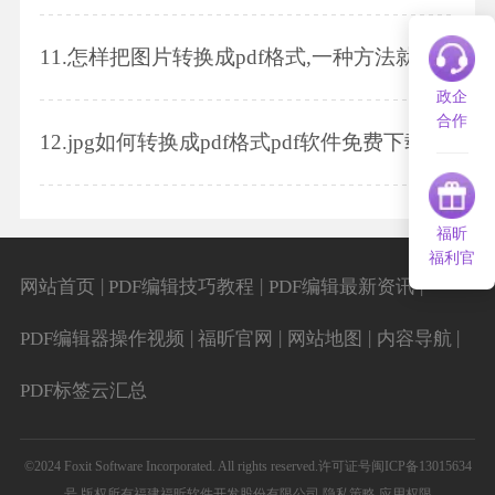
11.
怎样把图片转换成pdf格式,一种方法就可以全部搞定
政企
合作
12.
jpg如何转换成pdf格式pdf软件免费下载方法是什么
福昕
福利官
|
|
|
网站首页
PDF编辑技巧教程
PDF编辑最新资讯
|
|
|
|
PDF编辑器操作视频
福昕官网
网站地图
内容导航
PDF标签云汇总
©2024 Foxit Software Incorporated. All rights reserved.
许可证号闽ICP备13015634
号
版权所有福建福昕软件开发股份有限公司
隐私策略
应用权限