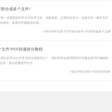
F拆分成多个文件?
件?有一些类型的PDF文件非常冗长，页数很多，占用内存也大，这种文件一般常见于
束后，各类文件都集合封装...
# 拆分PDF文档
# PDF拆分软件
# PDF拆成多个文档
个文件?PDF快速拆分教程
档是我们日常办公中常见的文档格式之一，我们经常会使用到PDF转换或者PDF编辑的
并，那么想要把PDF文...
# 拆分PDF文档
# PDF拆分软件