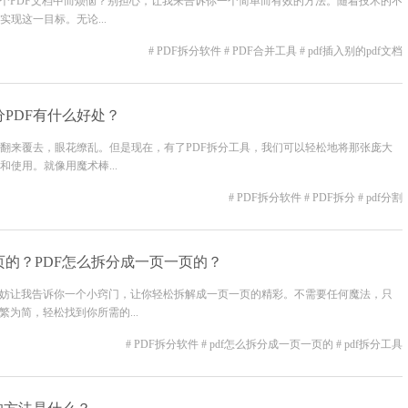
一个PDF文档中而烦恼？别担心，让我来告诉你一个简单而有效的方法。随着技术的不
现这一目标。无论...
# PDF拆分软件
# PDF合并工具
# pdf插入别的pdf文档
分PDF有什么好处？
翻来覆去，眼花缭乱。但是现在，有了PDF拆分工具，我们可以轻松地将那张庞大
使用。就像用魔术棒...
# PDF拆分软件
# PDF拆分
# pdf分割
页的？PDF怎么拆分成一页一页的？
不妨让我告诉你一个小窍门，让你轻松拆解成一页一页的精彩。不需要任何魔法，只
为简，轻松找到你所需的...
# PDF拆分软件
# pdf怎么拆分成一页一页的
# pdf拆分工具