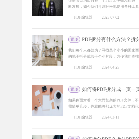
你是否曾为如何将一个PDF文件插入到另
断发展，如今我们可以轻松地使用各种工具实
PDF编辑器
2025-07-02
PDF拆分有什么方法？拆
置顶
我们每个人都曾为了寻找某个小小的国家而
的地图拆分成若干个小片段，方便我们查找和
PDF编辑器
2024-04-25
如何将PDF拆分成一页一
置顶
如果你面对着一个大而复杂的PDF文件，
需简单几步，你就能将那庞大的PDF文档化繁
PDF编辑器
2024-03-11