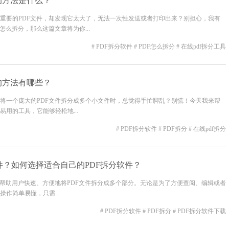
F的方法是什么？
重要的PDF文件，却发现它太大了，无法一次性发送或者打印出来？别担心，我有
怎么拆分，那么这篇文章将为你...
# PDF拆分软件
# PDF怎么拆分
# 在线pdf拆分工具
F的方法有哪些？
将一个庞大的PDF文件拆分成多个小文件时，总觉得手忙脚乱？别慌！今天我来帮
用的工具，它能够轻松地...
# PDF拆分软件
# PDF拆分
# 在线pdf拆分
件？如何选择适合自己的PDF拆分软件？
够帮助用户快速、方便地将PDF文件拆分成多个部分。无论是为了方便查阅、编辑或者
作简单易懂，只需...
# PDF拆分软件
# PDF拆分
# PDF拆分软件下载