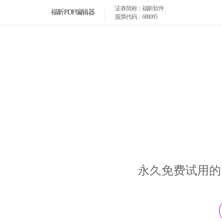
证券简称：福昕软件
福昕PDF编辑器
股票代码：688095
永久免费试用的