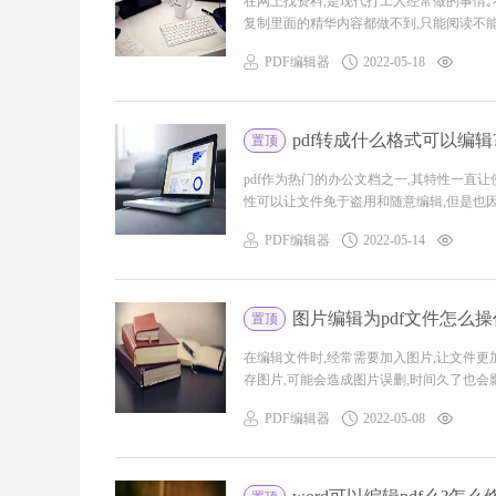
在网上找资料,是现代打工人经常做的事情｡不
复制里面的精华内容都做不到,只能阅读不能改
PDF编辑器
2022-05-18
pdf转成什么格式可以编辑
置顶
pdf作为热门的办公文档之一,其特性一直让
性可以让文件免于盗用和随意编辑,但是也因为p
PDF编辑器
2022-05-14
图片编辑为pdf文件怎么操
置顶
在编辑文件时,经常需要加入图片,让文件更
存图片,可能会造成图片误删,时间久了也会影响
PDF编辑器
2022-05-08