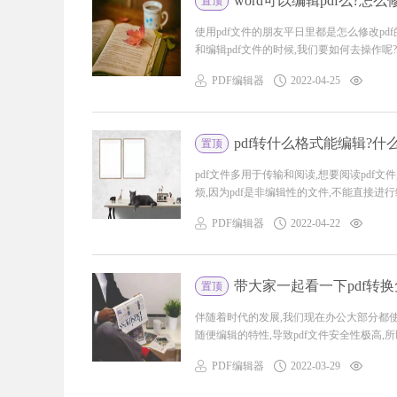
word可以编辑pdf么?怎
置顶
使用pdf文件的朋友平日里都是怎么修改pdf
和编辑pdf文件的时候,我们要如何去操作呢?wo
PDF编辑器
2022-04-25
pdf转什么格式能编辑?什
置顶
pdf文件多用于传输和阅读,想要阅读pdf文
烦,因为pdf是非编辑性的文件,不能直接进行编辑
PDF编辑器
2022-04-22
带大家一起看一下pdf转
置顶
伴随着时代的发展,我们现在办公大部分都使用
随便编辑的特性,导致pdf文件安全性极高,所以
PDF编辑器
2022-03-29