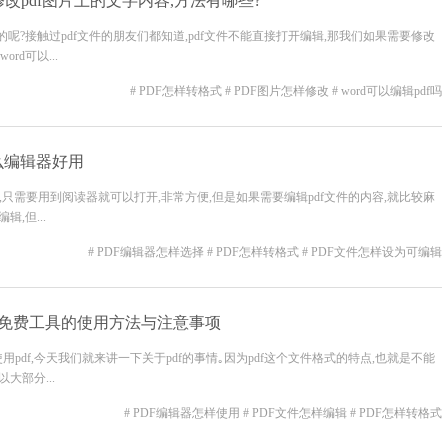
么修改pdf图片上的文字内容,方法有哪些?
的呢?接触过pdf文件的朋友们都知道,pdf文件不能直接打开编辑,那我们如果需要修改
rd可以...
# PDF怎样转格式
# PDF图片怎样修改
# word可以编辑pdf吗
么编辑器好用
件,只需要用到阅读器就可以打开,非常方便,但是如果需要编辑pdf文件的内容,就比较麻
,但...
# PDF编辑器怎样选择
# PDF怎样转格式
# PDF文件怎样设为可编辑
换免费工具的使用方法与注意事项
pdf,今天我们就来讲一下关于pdf的事情｡因为pdf这个文件格式的特点,也就是不能
大部分...
# PDF编辑器怎样使用
# PDF文件怎样编辑
# PDF怎样转格式