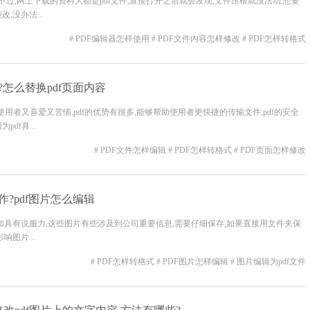
过,网上下载的资料大都是pdf文件,直接打开之后就会发现,文件压根就没法动,想要
,没办法...
# PDF编辑器怎样使用
# PDF文件内容怎样修改
# PDF怎样转格式
?怎么替换pdf页面内容
使用者又喜爱又苦恼,pdf的优势有很多,能够帮助使用者更快捷的传输文件,pdf的安全
df具...
# PDF文件怎样编辑
# PDF怎样转格式
# PDF页面怎样修改
作?pdf图片怎么编辑
加具有说服力,这些图片有些涉及到公司重要信息,需要仔细保存,如果直接用文件夹保
图片...
# PDF怎样转格式
# PDF图片怎样编辑
# 图片编辑为pdf文件