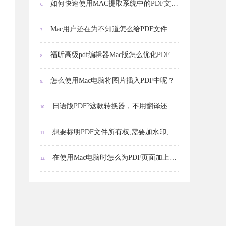
如何快速使用MAC提取系统中的PDF文件内容？
6.
Mac用户还在为不知道怎么给PDF文件加密烦恼吗?这个方法Get起来!
7.
福昕高级pdf编辑器Mac版怎么优化PDF文件？
8.
怎么使用Mac电脑将图片插入PDF中呢？
9.
日语版PDF?这款转换器，不用翻译还能转Word!
10.
想要标明PDF文件所有权,需要加水印,Mac用户如何操作?
11.
在使用Mac电脑时怎么为PDF页面加上页码呢？
12.