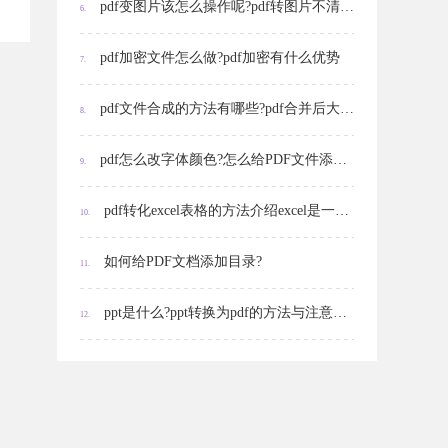
pdf变图片该怎么操作呢?pdf转图片不清晰怎么办?
6.
pdf加密文件怎么做?pdf加密有什么优势
7.
pdf文件合成的方法有哪些?pdf合并后大小不一致怎么处理?
8.
pdf怎么改字体颜色?怎么给PDF文件添加颜色背景?
9.
pdf转化excel表格的方法介绍excel是一种什么样的软件?
10.
如何给PDF文档添加目录?
11.
ppt是什么?ppt转换为pdf的方法与注意事项
12.