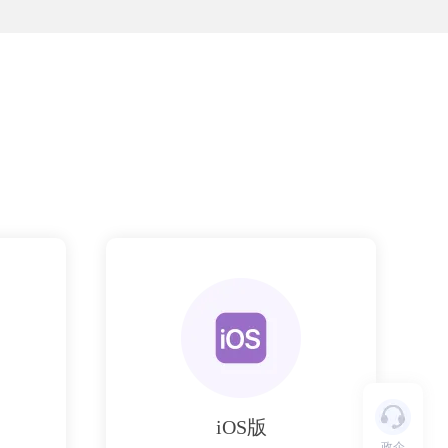
iOS版
政企