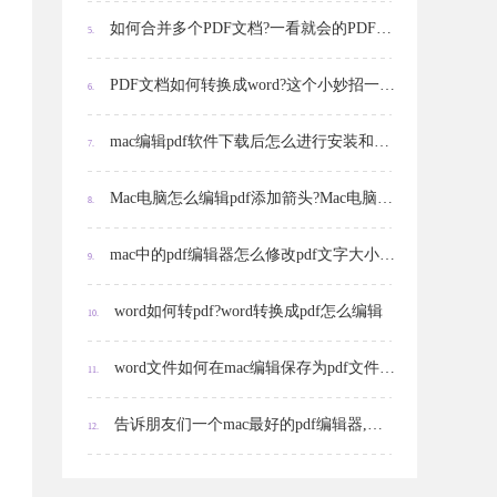
如何合并多个PDF文档?一看就会的PDF合并技巧!
5.
PDF文档如何转换成word?这个小妙招一定要学会!
6.
mac编辑pdf软件下载后怎么进行安装和编辑?
7.
Mac电脑怎么编辑pdf添加箭头?Mac电脑系统下编辑pdf哪款软件好用?
8.
mac中的pdf编辑器怎么修改pdf文字大小?mac中的pdf编辑器怎么给pdf添加水印?
9.
word如何转pdf?word转换成pdf怎么编辑
10.
word文件如何在mac编辑保存为pdf文件,mac怎么设置pdf文件不可编辑
11.
告诉朋友们一个mac最好的pdf编辑器,绝不接受反驳
12.