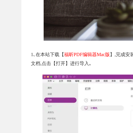
1､在本站下载【
福昕PDF编辑器Mac版
】,完成安
文档,点击【打开】进行导入｡