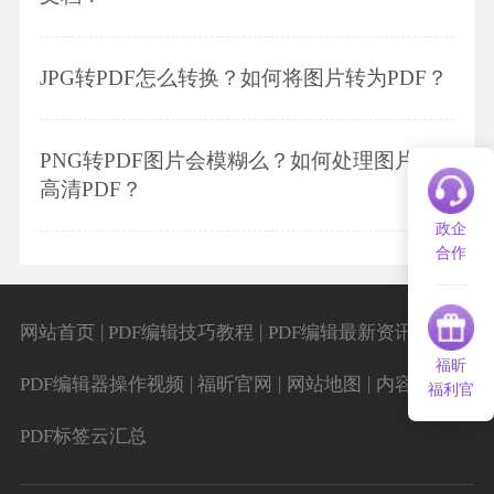
JPG转PDF怎么转换？如何将图片转为PDF？
PNG转PDF图片会模糊么？如何处理图片转
高清PDF？
政企
合作
|
|
|
网站首页
PDF编辑技巧教程
PDF编辑最新资讯
福昕
|
|
|
|
PDF编辑器操作视频
福昕官网
网站地图
内容导航
福利官
PDF标签云汇总