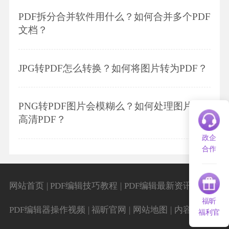
PDF拆分合并软件用什么？如何合并多个PDF
文档？
JPG转PDF怎么转换？如何将图片转为PDF？
PNG转PDF图片会模糊么？如何处理图片转
高清PDF？
政企
合作
|
|
|
网站首页
PDF编辑技巧教程
PDF编辑最新资讯
福昕
|
|
|
|
PDF编辑器操作视频
福昕官网
网站地图
内容导航
福利官