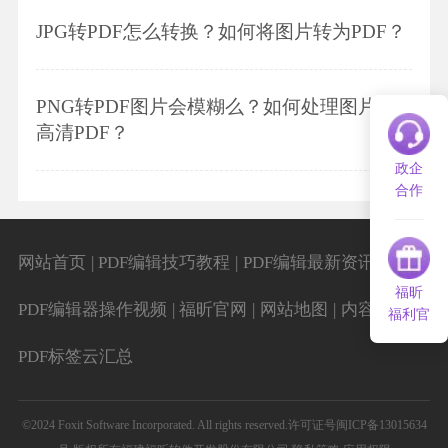
JPG转PDF怎么转换？如何将图片转为PDF？
PNG转PDF图片会模糊么？如何处理图片转
高清PDF？
政企
合作
|
|
|
网站首页
PDF编辑技巧教程
PDF编辑最新资讯
福昕
|
|
|
|
PDF编辑器操作视频
福昕官网
网站地图
内容导航
福利官
PDF标签云汇总
©2024 Foxit Software Incorporated. All rights reserved.
许可证号闽ICP备13015634