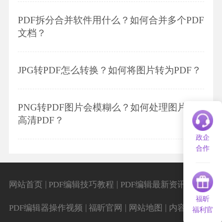
PDF拆分合并软件用什么？如何合并多个PDF
文档？
JPG转PDF怎么转换？如何将图片转为PDF？
PNG转PDF图片会模糊么？如何处理图片转
高清PDF？
政企
合作
|
|
|
网站首页
PDF编辑技巧教程
PDF编辑最新资讯
福昕
|
|
|
|
PDF编辑器操作视频
福昕官网
网站地图
内容导航
福利官