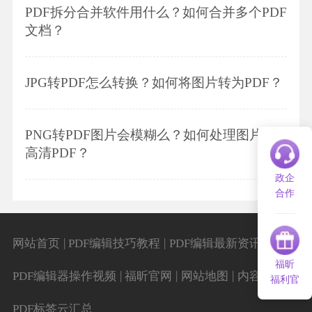
PDF拆分合并软件用什么？如何合并多个PDF
文档？
JPG转PDF怎么转换？如何将图片转为PDF？
PNG转PDF图片会模糊么？如何处理图片转
高清PDF？
政企
合作
|
|
|
网站首页
PDF编辑技巧教程
PDF编辑最新资讯
福昕
|
|
|
|
PDF编辑器操作视频
福昕官网
网站地图
内容导航
福利官
PDF标签云汇总