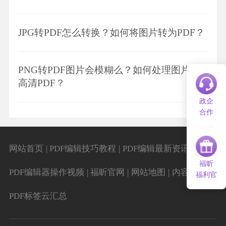
JPG转PDF怎么转换？如何将图片转为PDF？
PNG转PDF图片会模糊么？如何处理图片转
高清PDF？
政企
合作
|
|
|
网站首页
PDF编辑技巧教程
PDF编辑最新资讯
福昕
|
|
|
|
PDF编辑器操作视频
福昕官网
网站地图
内容导航
福利官
PDF标签云汇总