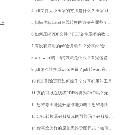
4.pdf文件大小压缩的方法是什么？压缩pdf文件大小的具体步骤
件上
5.扫描件转Excel在线转换的方法有哪些？感兴趣的小伙伴往这里看
6.如何压缩PDF文件？PDF文件压缩的教程分享
7.有没有好用的pdf合并软件？分享pdf合并操作步骤
8.wps word转pdf的方法是什么？看完这篇文章轻松搞定
9.pdf怎么转换成word免费？pdf转word在线免费工具推荐
10.PDF删除页面如何操作？分享好用的工具
11.真的可以在线将PDF转换为CAD吗？无需下载软件，如何实现PDF到CAD的在线转换？
12.思维导图能提升思维能力吗？思维导图适用于哪些场景？
13.CAD转换器破解版真的可靠吗？破解版CAD转换器安全吗？
14.你喜欢怎样的原创思维导图样式？如何让原创思维导图样式更吸引人？