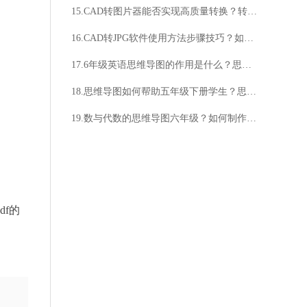
15.CAD转图片器能否实现高质量转换？转换过程是否简便快捷？
16.CAD转JPG软件使用方法步骤技巧？如何使用CAD转JPG软件？
17.6年级英语思维导图的作用是什么？思维导图如何帮助6年级学生学习英语？
18.思维导图如何帮助五年级下册学生？思维导图在第三单元中的应用有哪些？
19.数与代数的思维导图六年级？如何制作数与代数的思维导图六年级？
df的