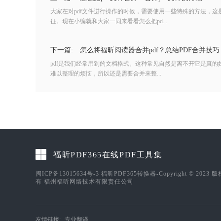
大家在对pdf文件进行操作的时候，需要使用一些特殊的方法，这
征。现在小编就和大家一同来看看怎么把pd...
下一篇:
怎么将福昕阅读器合并pdf？总结PDF合并技巧
pdf是我们经常用到的文档格式。这种常见自然是离不开它是真的
难以整理的烦恼，所以还是需要合并来整...
福昕PDF365在线PDF工具集
闽ICP备13015634号-3
福昕PDF365转换器-Copyright © 2023 
有 福州福昕网络技术有限责任公司
友情链接:
专业翻译