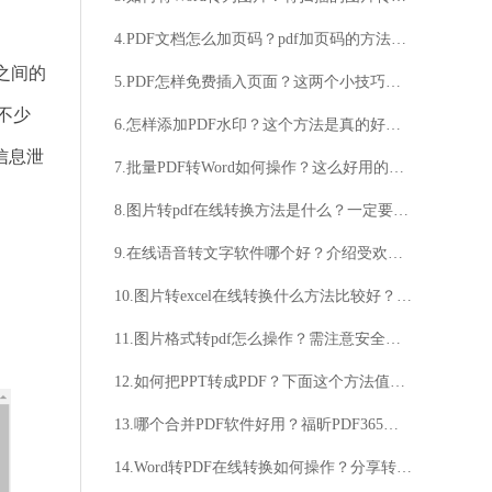
4.PDF文档怎么加页码？pdf加页码的方法推荐
之间的
5.PDF怎样免费插入页面？这两个小技巧快收藏起来
不少
6.怎样添加PDF水印？这个方法是真的好用！
信息泄
7.批量PDF转Word如何操作？这么好用的工具千万别错过
8.图片转pdf在线转换方法是什么？一定要掌握这个转换方法
9.在线语音转文字软件哪个好？介绍受欢迎的在线语音转文字软件
10.图片转excel在线转换什么方法比较好？excel文件特点一览
11.图片格式转pdf怎么操作？需注意安全性吗？
12.如何把PPT转成PDF？下面这个方法值得一用
13.哪个合并PDF软件好用？福昕PDF365不错
14.Word转PDF在线转换如何操作？分享转换技巧