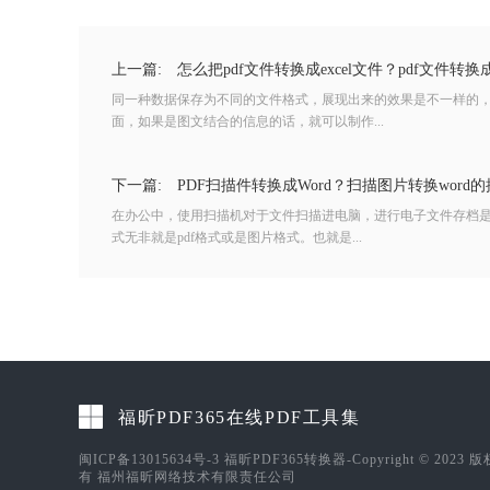
上一篇:
怎么把pdf文件转换成excel文件？pdf文件转换成
同一种数据保存为不同的文件格式，展现出来的效果是不一样的
面，如果是图文结合的信息的话，就可以制作...
下一篇:
PDF扫描件转换成Word？扫描图片转换word
在办公中，使用扫描机对于文件扫描进电脑，进行电子文件存档
式无非就是pdf格式或是图片格式。也就是...
福昕PDF365在线PDF工具集
闽ICP备13015634号-3
福昕PDF365转换器-Copyright © 2023 
有 福州福昕网络技术有限责任公司