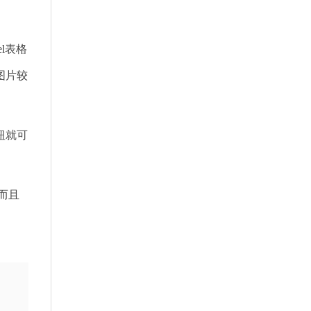
l表格
图片较
钮就可
而且