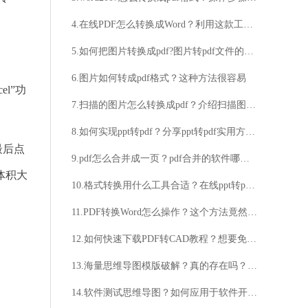
4.在线PDF怎么转换成Word？利用这款工具能轻松解决
5.如何把图片转换成pdf?图片转pdf文件的教程
6.图片如何转成pdf格式？这种方法很容易
l”功
7.扫描的图片怎么转换成pdf？介绍扫描图片转换成pdf的方法
8.如何实现ppt转pdf？分享ppt转pdf实用方法技巧
最后点
9.pdf怎么合并成一页？pdf合并的软件哪个更好用？
体积大
10.格式转换用什么工具合适？在线ppt转pdf的方法分享
11.PDF转换Word怎么操作？这个方法竟然如此简单
12.如何快速下载PDF转CAD教程？想要免费获取PDF转CAD教程吗？
13.海量思维导图模版破解？真的存在吗？如何获取海量思维导图模版破解？
14.软件测试思维导图？如何应用于软件开发过程中？