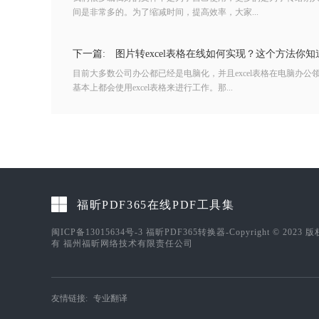
间是非常多的。为了缩减时间，提高效率，大家...
下一篇:
图片转excel表格在线如何实现？这个方法你知
目前大多数公司办公都已经是电脑化，并且excel表格在电脑办
基本上都会使用excel表格来进行工作。那...
福昕PDF365在线PDF工具集
闽ICP备13015634号-3
福昕PDF365转换器-Copyright © 2023 
有 福州福昕网络技术有限责任公司
友情链接:
专业翻译