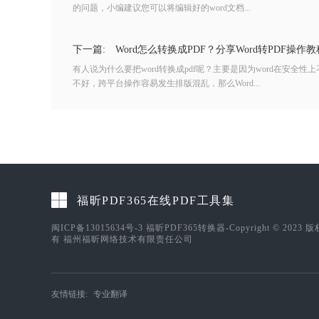
的问题，小编建议您可以将编辑好的word文档...
下一篇:
Word怎么转换成PDF？分享Word转PDF操作教
有人说为什么要把word转换成pdf呢？主要是因为word在安全性上
不好，跨平台操作容易发生排版混乱，那么Word...
福昕PDF365在线PDF工具集
闽ICP备13015634号-3
福昕PDF365转换器-Copyright © 2023 
有 福州福昕网络技术有限责任公司
友情链接:
专业翻译