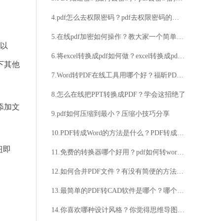
4.pdf怎么去权限密码？pdf去权限密码的步骤详解
5.在线pdf加密如何操作？教大家一个简单好用的方法
能以
6.将excel转换成pdf如何做？excel转换成pdf方法分享
下其他
7.Word转PDF在线工具用哪个好？福昕PDF365在线Word转PDF操作分享
8.怎么在线把PPT转换成PDF？学会这招绝了
添加文
9.pdf如何压缩到最小？压缩小技巧分享
10.PDF转成Word的方法是什么？PDF转成Word的安全性介绍
钮即
11.免费的转换器哪个好用？pdf如何转word？
12.如何合并PDF文件？有没有简便的方法合并PDF文件？
13.最简单的PDF转CAD软件是哪个？哪个软件能够轻松实现PDF转CAD？
14.你喜欢哪种设计风格？你觉得思维导图有什么用处？