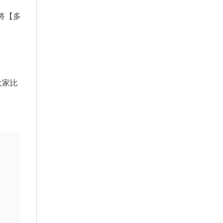
将【多
大家比