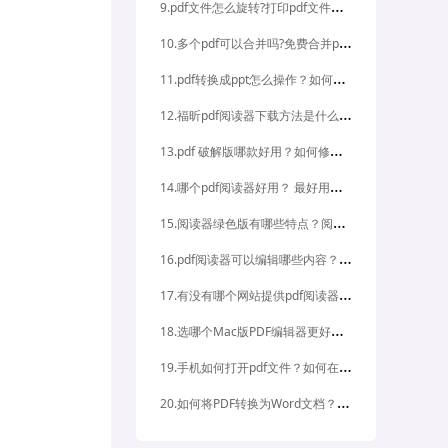
9
.pdf文件怎么旋转?打印pdf文件的方法是什么?
1
0.多个pdf可以合并吗?免费合并pdf文件的软件推荐
1
1.pdf转换成ppt怎么操作？如何插入PDF备注？
1
2.福昕pdf阅读器下载方法是什么？福昕阅读器的优势
1
3.pdf 破解版哪款好用？如何修改pdf图片大小和透明度？
1
4.哪个pdf阅读器好用？ 最好用的pdf阅读器是哪个？
1
5.阅读器绿色版有哪些特点？阅读器绿色版如何下载安装？
1
6.pdf阅读器可以编辑哪些内容？pdf阅读器可以实现哪些编辑功能？
1
7.有没有哪个网站提供pdf阅读器下载中文版？如何在哪里找到pdf阅读器下载中文版？
1
8.选哪个Mac版PDF编辑器更好用？如何选择适合国内Mac版PDF编辑器？
1
9.手机如何打开pdf文件？如何在手机上打开pdf文件？
2
0.如何将PDF转换为Word文档？PDF转Word如何操作？