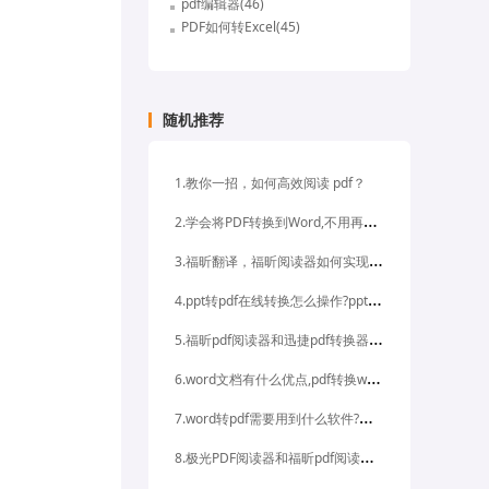
pdf编辑器(46)
PDF如何转Excel(45)
随机推荐
1.教你一招，如何高效阅读 pdf？
2
.学会将PDF转换到Word,不用再加班
3
.福昕翻译，福昕阅读器如何实现PDF翻译呢
4
.ppt转pdf在线转换怎么操作?ppt转pdf有什么好处?
5
.福昕pdf阅读器和迅捷pdf转换器在线转换时用哪个好
6
.word文档有什么优点,pdf转换word文档最省事的方法是什么
7
.word转pdf需要用到什么软件?在软件中如何操作?
8
.极光PDF阅读器和福昕pdf阅读器哪款是真正绿色免费的软件