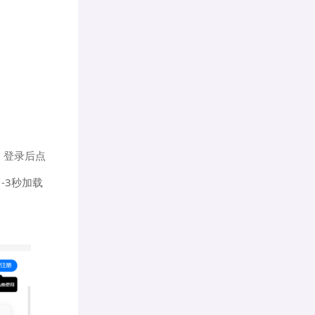
；登录后点
-3秒加载