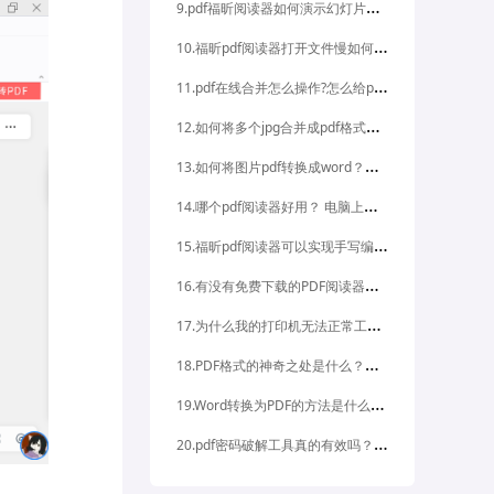
9
.pdf福昕阅读器如何演示幻灯片放映?查看pdf附件的方法是什么?
1
0.福昕pdf阅读器打开文件慢如何解决?pdf文件打不开怎么办
1
1.pdf在线合并怎么操作?怎么给pdf文档加密码?
1
2.如何将多个jpg合并成pdf格式的文件?如何将word合并成pdf文件?
1
3.如何将图片pdf转换成word？如何将图片pdf转换成ppt？
1
4.哪个pdf阅读器好用？ 电脑上用什么pdf阅读器比较好？
1
5.福昕pdf阅读器可以实现手写编辑吗？ 如何在福昕pdf阅读器中进行手写编辑？
1
6.有没有免费下载的PDF阅读器？哪里可以免费下载PDF阅读器？
1
7.为什么我的打印机无法正常工作？如何安装最新的打印机驱动程序？
1
8.PDF格式的神奇之处是什么？为什么PDF格式如此重要？
1
9.Word转换为PDF的方法是什么？如何将Word转换为PDF？
2
0.pdf密码破解工具真的有效吗？如何选择可靠的pdf密码破解工具？