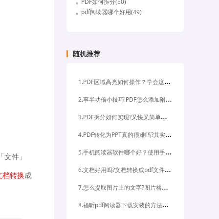
PDF如何拆分(50)
pdf阅读器哪个好用(49)
随机推荐
1
.PDF区域高亮如何操作？学会这招不求人！
2
.事半功倍小技巧!PDF怎么添加附件?
3
.PDF拆分如何实现?又快又简单的教程来啦
4
.PDF转化为PPT真的很难吗?其实很简单
5
.手机阅读器软件哪个好？使用手机阅读器软件该怎么编辑pdf文件？
「文件」
6
.文档好用吗?文档转换成pdf文件的步骤是什么?
文档转换
成
7
.怎么提取图片上的文字?图片格式中最清晰的是哪一种?
8
.福昕pdf阅读器下载安装的方法是什么,福昕pdf阅读器有哪些功能