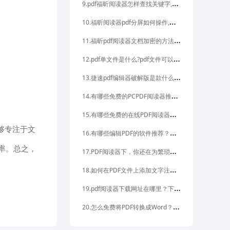
9
.pdf福昕阅读器怎样查找关键字,福昕pdf阅读器有哪些新增功能
1
0.福昕阅读器pdf分屏如何操作,福昕pdf阅读器如何合成pdf文档?
1
1.福昕pdf阅读器文档加密的方法是什么?怎么把pdf转换为ppt格式?
1
2.pdf单文件是什么?pdf文件可以修改吗
1
3.捷速pdf编辑器破解版是款什么样的软件？有没有靠谱的pdf阅读器？
1
4.有哪些免费的PCPDF阅读器推荐？如何在PC上获取免费的PDF阅读器？
1
5.有哪些免费的在线PDF阅读器？在线PDF阅读器有哪些常见的功能？
够专注于文
1
6.有哪些编辑PDF的软件推荐？如何选择适合自己的编辑PDF的软件？
率。总之，
1
7.PDF阅读器下，你还在为繁琐的文档操作烦恼吗？想要在PDF阅读器下实现更高效的工作吗？
1
8.如何在PDF文件上添加文字注释？想知道如何操作PDF文件添加文字注释吗？
1
9.pdf阅读器下载网址在哪里？下载pdf阅读器的网址是什么？
2
0.怎么免费将PDF转换成Word？转换后的文件可编辑吗？