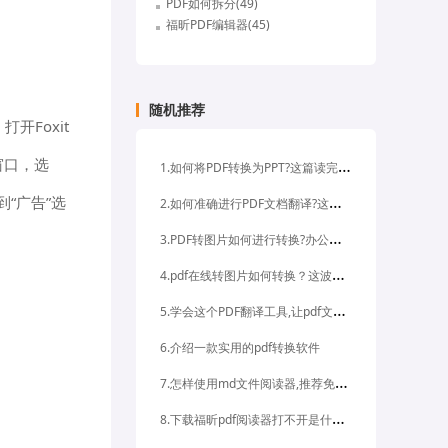
PDF如何拆分(49)
福昕PDF编辑器(45)
随机推荐
开Foxit
窗口，选
1
.如何将PDF转换为PPT?这篇读完一定有所收获
2
.如何准确进行PDF文档翻译?这里有招!
“广告”选
3
.PDF转图片如何进行转换?办公大神都会的PDF技巧
4
.pdf在线转图片如何转换？这波操作了解一下！
5
.学会这个PDF翻译工具,让pdf文献翻译不再是难事
6.介绍一款实用的pdf转换软件
7
.怎样使用md文件阅读器,推荐免费好用的PDF阅读器
8
.下载福昕pdf阅读器打不开是什么原因,怎么解决?pdf怎么转换成excel文档?