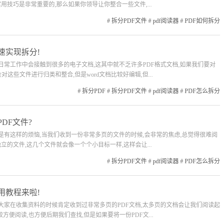
用技巧是非常重要的,那么如果你领导让你整合一些文件,...
#
拆分PDF文件
#
pdf阅读器
#
PDF如何拆分
速实现拆分!
们日常工作中会接触到很多的电子文档,这其中就不乏许多PDF格式文档,如果我们要对
这些文件进行归类和整合,但是word文档比较好编辑,但...
#
拆分PDF
#
拆分PDF文件
#
pdf阅读器
#
PDF怎么拆分
DF文件?
是不是有这样的烦恼,当我们收到一份非常多页的文件的时候,会非常的焦虑,总觉得很难阅
立的文件,这几个文件就会像一个个小目标一样,这样会让...
#
拆分PDF文件
#
pdf阅读器
#
PDF怎么拆分
用教程来啦!
信大家在收集资料的时候肯定收到过非常多页的PDF文档,太多页的文档会让我们阅读起
方便阅读,也方便后期我们查找,但是如果要将一份PDF文...