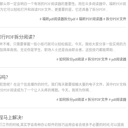
那么你一定会明白一个有效的PDF阅读器的重要性。而在众多阅读器中，福昕PDF阅
它可以轻松打开和阅读PDF文件，更重要的是，它还具备了拆分PDF...
#
福昕pdf阅读器拆分pdf
#
福昕PDF阅读器
#
拆分PDF文件
进行PDF拆分阅读？
阅读并不难，只需要掌握一些小技巧就可以轻松搞定。今天，我给大家分享一些实用的方
加简单高效。无论你是学生、职场人士还是自由职业者，这些技巧都能帮助...
#
如何拆分pdf阅读
#
拆分PDF文件
#
pdf阅读器
巧吗？
而犯愁呢？在这个信息爆炸的时代，我们每天都要接触大量的电子文件，其中PDF文档
PDF阅读成为了一个让人头疼的难题。今天，我将为你揭...
#
如何拆分pdf阅读
#
拆分PDF文件
#
pdf阅读器
程马上解决!
我们工作的时候,其实学会各种办公软件的技巧运用会省去很多不必要的时间,可以提高