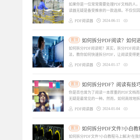
如果你是一位常常需要处理PDF文档的人，
读器无疑是备受推崇的一款选择。不仅仅因为
2024-06-11
PDF阅读器
置顶
如何拆分PDF阅读？如何
如何拆分PDF阅读呢？其实，拆分PDF
法，教你如何快速拆分PDF，让阅读变得更
2024-01-17
PDF阅读器
置顶
如何拆分PDF？阅读有技
你是否也曾为了阅读一本厚重的PDF文档
无疑是最常见的一种。然而，如何高效地拆分
2024-01-04
PDF阅读器
置顶
如何拆分PDF文件?小白教
如何拆分PDF文件?小白教程马上解决!在