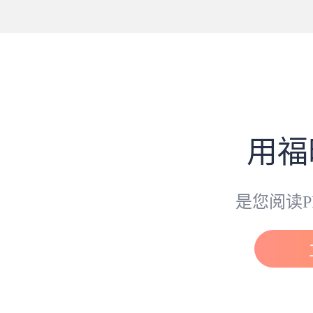
用福
是您阅读P