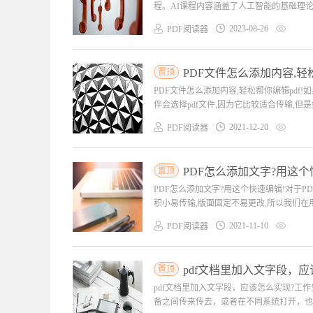
程。AI课程内容涵盖了人工智能的基础理论
2023-08-26
PDF阅读器
置顶
PDF文件怎么添加内容,轻松
PDF文件怎么添加内容,轻松帮你编辑pdf
伴会选择pdf文件,因为它比较适合传输,但是
2021-12-20
PDF阅读器
置顶
PDF怎么添加文字?用这个
PDF怎么添加文字?用这个快速编辑!对于P
积小易传输,版面固定不易更改,所以我们在用
2021-11-10
PDF阅读器
置顶
pdf文档里加入文字段，应
pdf文档里加入文字段，应该怎么实现?工
备之间传来传去，或者在不同系统打开，也不