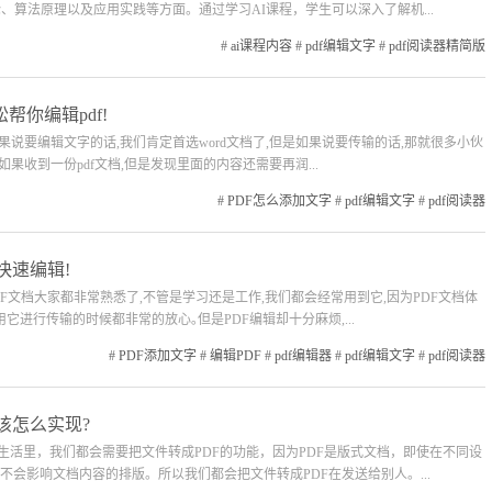
、算法原理以及应用实践等方面。通过学习AI课程，学生可以深入了解机...
#
ai课程内容
#
pdf编辑文字
#
pdf阅读器精简版
帮你编辑pdf!
!如果说要编辑文字的话,我们肯定首选word文档了,但是如果说要传输的话,那就很多小伙
如果收到一份pdf文档,但是发现里面的内容还需要再润...
#
PDF怎么添加文字
#
pdf编辑文字
#
pdf阅读器
快速编辑!
DF文档大家都非常熟悉了,不管是学习还是工作,我们都会经常用到它,因为PDF文档体
它进行传输的时候都非常的放心｡但是PDF编辑却十分麻烦,...
#
PDF添加文字
#
编辑PDF
#
pdf编辑器
#
pdf编辑文字
#
pdf阅读器
该怎么实现?
作生活里，我们都会需要把文件转成PDF的功能，因为PDF是版式文档，即使在不同设
会影响文档内容的排版。所以我们都会把文件转成PDF在发送给别人。...