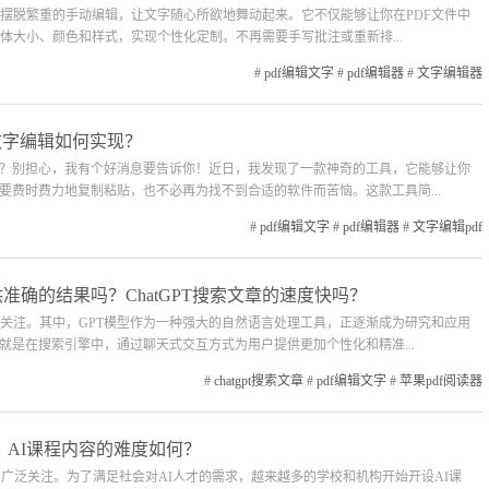
摆脱繁重的手动编辑，让文字随心所欲地舞动起来。它不仅能够让你在PDF文件中
体大小、颜色和样式，实现个性化定制。不再需要手写批注或重新排...
#
pdf编辑文字
#
pdf编辑器
#
文字编辑器
F文字编辑如何实现？
吗？别担心，我有个好消息要告诉你！近日，我发现了一款神奇的工具，它能够让你
要费时费力地复制粘贴，也不必再为找不到合适的软件而苦恼。这款工具简...
#
pdf编辑文字
#
pdf编辑器
#
文字编辑pdf
提供准确的结果吗？ChatGPT搜索文章的速度快吗？
关注。其中，GPT模型作为一种强大的自然语言处理工具，正逐渐成为研究和应用
就是在搜索引擎中，通过聊天式交互方式为用户提供更加个性化和精准...
#
chatgpt搜索文章
#
pdf编辑文字
#
苹果pdf阅读器
？AI课程内容的难度如何？
了广泛关注。为了满足社会对AI人才的需求，越来越多的学校和机构开始开设AI课