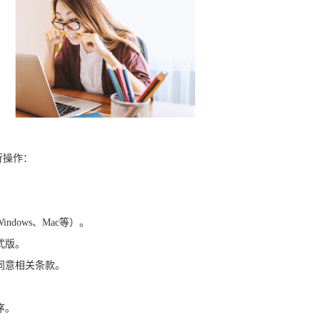
行操作：
。
dows、Mac等）。
式版。
同意相关条款。
序。