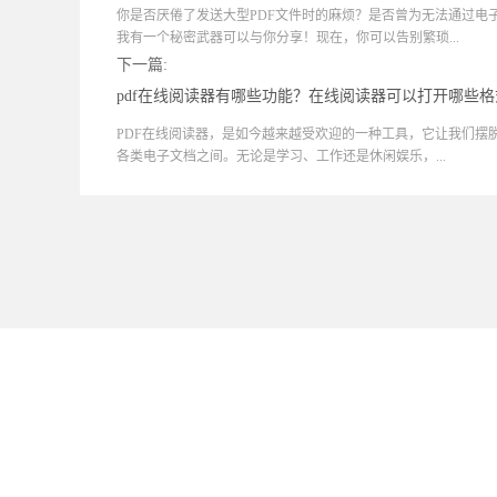
你是否厌倦了发送大型PDF文件时的麻烦？是否曾为无法通过电
我有一个秘密武器可以与你分享！现在，你可以告别繁琐...
下一篇:
pdf在线阅读器有哪些功能？在线阅读器可以打开哪些
PDF在线阅读器，是如今越来越受欢迎的一种工具，它让我们摆
各类电子文档之间。无论是学习、工作还是休闲娱乐，...